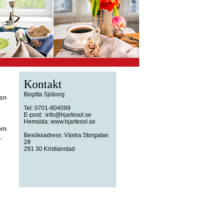
Kontakt
Birgitta Sjöborg
nen
Tel: 0701-804099
E-post:
info@hjartesol.se
Hemsida: www.hjartesol.se
som
Besöksadress: Västra Storgatan
,
28
291 30 Kristianstad