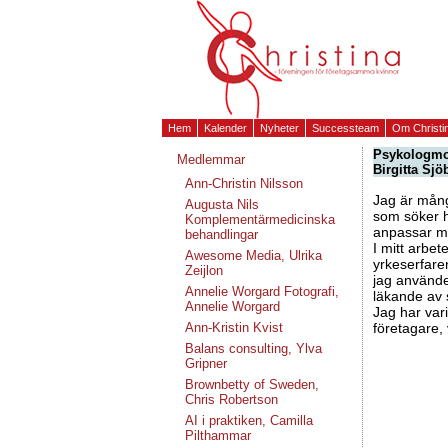
Hem
Kalender
Nyheter
Successteam
Om Christi
Psykologmot
Medlemmar
Birgitta Sj
Ann-Christin Nilsson
Jag är mång
Augusta Nils
som söker h
Komplementärmedicinska
anpassar mi
behandlingar
I mitt arbe
Awesome Media, Ulrika
yrkeserfare
Zeijlon
jag använder
Annelie Worgard Fotografi,
läkande av 
Annelie Worgard
Jag har varit
Ann-Kristin Kvist
företagare, 
Balans consulting, Ylva
Gripner
Brownbetty of Sweden,
Chris Robertson
AI i praktiken, Camilla
Pilthammar