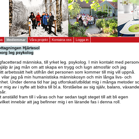
na
Medlemmar
Våra projekt
Kontakta oss
Logga in
tagningen Hjärtesol
öborg leg psykolog
facetterad människa, till yrket leg. psykolog. I min kontakt med perso
jälp är jag mån om att skapa en trygg och lugn atmosfär och jag
tt arbetssätt helt utifrån det personen som kommer till mig vill uppnå.
te vilar jag på min humanistiska människosyn och min långa livs- och
nhet. Under denna tid har jag utforskat/utbildat mig i många metoder 
 mig av i syfte att bidra till bl.a. förståelse av sig själv, balans, växande
sår.
 anställd fram till i våras och har sedan tagit steget till att bli egen
vilket innebär att jag befinner mig i en lärande fas i denna roll.