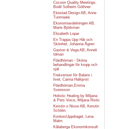
Cocoon Quality Meetings,
Bodil Solheim Göthner
Ekestad Design AB, Anne
Tuomaala
Ekonomiavdelningen AB,
Marie Björkman
Elisabeth Lopar
En Trappa Upp Hår och
Skönhet, Johanna Ågren
Gaston & Vega AB, Anneli
Idman
Flärdhörnan - Sköna
behandlingar för kropp och
själ
Frekvenser för Balans i
livet, Carina Hallqvist
Flärdhörnan,Emma
Svensson
Holistic Healing by Miljana
& Pets Voice, Miljana Ristic
Kerstin o Nisse AB, Kerstin
Schölin
KontorsUppdraget, Lena
Malm
Kålaberga Ekonomikonsult