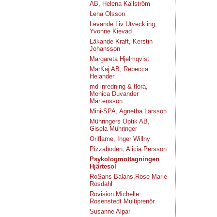
AB, Helena Källström
Lena Olsson
Levande Liv Utveckling,
Yvonne Kievad
Läkande Kraft, Kerstin
Johansson
Margareta Hjelmqvist
MarKaj AB, Rebecca
Helander
md inredning & flora,
Monica Duvander
Mårtensson
Mini-SPA, Agnetha Larsson
Mühringers Optik AB,
Gisela Mühringer
Oriflame, Inger Willny
Pizzaboden, Alicia Persson
Psykologmottagningen
Hjärtesol
RoSans Balans,Rose-Marie
Rosdahl
Rovision Michelle
Rosenstedt Multiprenör
Susanne Alpar